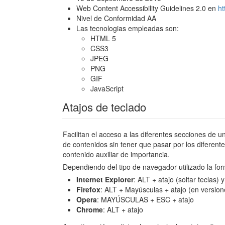
Web Content Accessibility Guidelines 2.0 en
h
Nivel de Conformidad AA
Las tecnologias empleadas son:
HTML 5
CSS3
JPEG
PNG
GIF
JavaScript
Atajos de teclado
Facilitan el acceso a las diferentes secciones de u
de contenidos sin tener que pasar por los diferen
contenido auxiliar de importancia.
Dependiendo del tipo de navegador utilizado la for
Internet Explorer
: ALT + atajo (soltar teclas)
Firefox
: ALT + Mayúsculas + atajo (en version
Opera
: MAYÚSCULAS + ESC + atajo
Chrome
: ALT + atajo