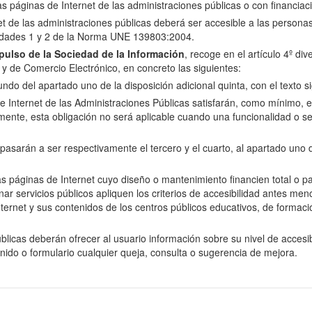
las páginas de Internet de las administraciones públicas o con financiac
net de las administraciones públicas deberá ser accesible a las perso
oridades 1 y 2 de la Norma UNE 139803:2004.
ulso de la Sociedad de la Información
, recoge en el artículo 4º di
n y de Comercio Electrónico, en concreto las siguientes:
do del apartado uno de la disposición adicional quinta, con el texto si
e Internet de las Administraciones Públicas satisfarán, como mínimo, el 
nte, esta obligación no será aplicable cuando una funcionalidad o se
arán a ser respectivamente el tercero y el cuarto, al apartado uno de 
as páginas de Internet cuyo diseño o mantenimiento financien total o p
servicios públicos apliquen los criterios de accesibilidad antes menci
ernet y sus contenidos de los centros públicos educativos, de formació
licas deberán ofrecer al usuario información sobre su nivel de accesibi
enido o formulario cualquier queja, consulta o sugerencia de mejora.