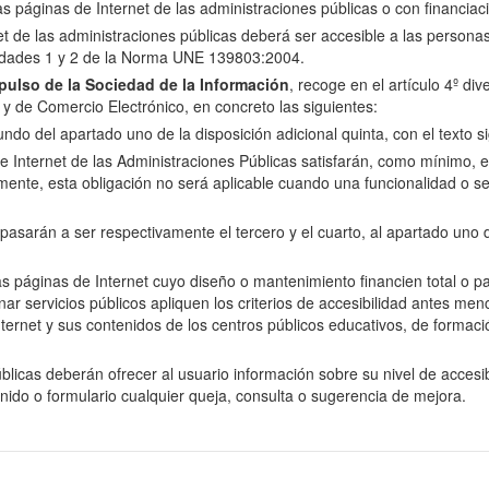
las páginas de Internet de las administraciones públicas o con financiac
net de las administraciones públicas deberá ser accesible a las perso
oridades 1 y 2 de la Norma UNE 139803:2004.
ulso de la Sociedad de la Información
, recoge en el artículo 4º di
n y de Comercio Electrónico, en concreto las siguientes:
do del apartado uno de la disposición adicional quinta, con el texto si
e Internet de las Administraciones Públicas satisfarán, como mínimo, el 
nte, esta obligación no será aplicable cuando una funcionalidad o se
arán a ser respectivamente el tercero y el cuarto, al apartado uno de 
as páginas de Internet cuyo diseño o mantenimiento financien total o p
servicios públicos apliquen los criterios de accesibilidad antes menci
ernet y sus contenidos de los centros públicos educativos, de formació
licas deberán ofrecer al usuario información sobre su nivel de accesibi
enido o formulario cualquier queja, consulta o sugerencia de mejora.