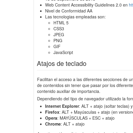
Web Content Accessibility Guidelines 2.0 en
h
Nivel de Conformidad AA
Las tecnologias empleadas son:
HTML 5
CSS3
JPEG
PNG
GIF
JavaScript
Atajos de teclado
Facilitan el acceso a las diferentes secciones de u
de contenidos sin tener que pasar por los diferen
contenido auxiliar de importancia.
Dependiendo del tipo de navegador utilizado la for
Internet Explorer
: ALT + atajo (soltar teclas)
Firefox
: ALT + Mayúsculas + atajo (en version
Opera
: MAYÚSCULAS + ESC + atajo
Chrome
: ALT + atajo