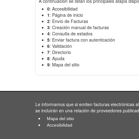
A continuación se listan los principales atajos dispo
0
: Accesibilidad
1
: Página de inicio
2
: Envío de Facturas
3
: Creación manual de facturas
4
: Consulta de estados
5
: Enviar factura con autenticación
6
: Validación
7
: Directorio
8
: Ayuda
9
: Mapa del sitio
Le informamos que si emiten facturas electrónicas a
se incluirán en una relación de proveedores publica
Mapa del sitio
Accesibilidad