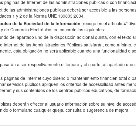
las páginas de Internet de las administraciones públicas o con financiac
net de las administraciones públicas deberá ser accesible a las perso
oridades 1 y 2 de la Norma UNE 139803:2004.
ulso de la Sociedad de la Información
, recoge en el artículo 4º di
n y de Comercio Electrónico, en concreto las siguientes:
do del apartado uno de la disposición adicional quinta, con el texto si
e Internet de las Administraciones Públicas satisfarán, como mínimo, el 
nte, esta obligación no será aplicable cuando una funcionalidad o se
arán a ser respectivamente el tercero y el cuarto, al apartado uno de 
as páginas de Internet cuyo diseño o mantenimiento financien total o p
servicios públicos apliquen los criterios de accesibilidad antes menci
ernet y sus contenidos de los centros públicos educativos, de formació
licas deberán ofrecer al usuario información sobre su nivel de accesibi
enido o formulario cualquier queja, consulta o sugerencia de mejora.