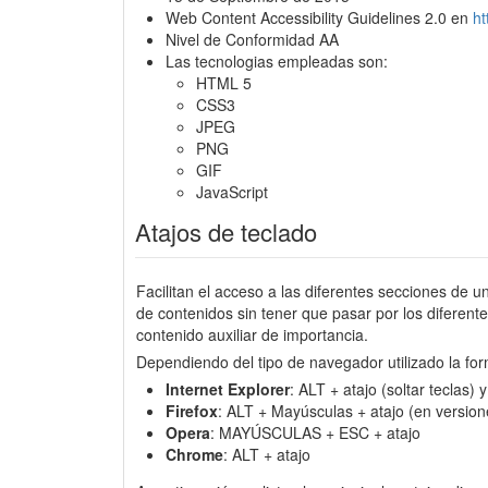
Web Content Accessibility Guidelines 2.0 en
h
Nivel de Conformidad AA
Las tecnologias empleadas son:
HTML 5
CSS3
JPEG
PNG
GIF
JavaScript
Atajos de teclado
Facilitan el acceso a las diferentes secciones de u
de contenidos sin tener que pasar por los diferen
contenido auxiliar de importancia.
Dependiendo del tipo de navegador utilizado la for
Internet Explorer
: ALT + atajo (soltar teclas)
Firefox
: ALT + Mayúsculas + atajo (en version
Opera
: MAYÚSCULAS + ESC + atajo
Chrome
: ALT + atajo