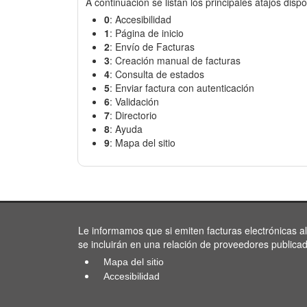
A continuación se listan los principales atajos dispo
0
: Accesibilidad
1
: Página de inicio
2
: Envío de Facturas
3
: Creación manual de facturas
4
: Consulta de estados
5
: Enviar factura con autenticación
6
: Validación
7
: Directorio
8
: Ayuda
9
: Mapa del sitio
Le informamos que si emiten facturas electrónicas a
se incluirán en una relación de proveedores publica
Mapa del sitio
Accesibilidad