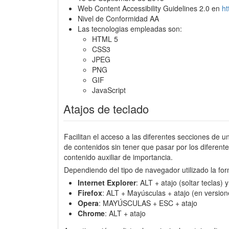
Web Content Accessibility Guidelines 2.0 en
h
Nivel de Conformidad AA
Las tecnologias empleadas son:
HTML 5
CSS3
JPEG
PNG
GIF
JavaScript
Atajos de teclado
Facilitan el acceso a las diferentes secciones de u
de contenidos sin tener que pasar por los diferen
contenido auxiliar de importancia.
Dependiendo del tipo de navegador utilizado la for
Internet Explorer
: ALT + atajo (soltar teclas)
Firefox
: ALT + Mayúsculas + atajo (en version
Opera
: MAYÚSCULAS + ESC + atajo
Chrome
: ALT + atajo