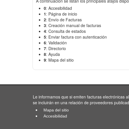
A continuación se listan los principales atajos dispo
0
: Accesibilidad
1
: Página de inicio
2
: Envío de Facturas
3
: Creación manual de facturas
4
: Consulta de estados
5
: Enviar factura con autenticación
6
: Validación
7
: Directorio
8
: Ayuda
9
: Mapa del sitio
Le informamos que si emiten facturas electrónicas a
se incluirán en una relación de proveedores publica
Mapa del sitio
Accesibilidad