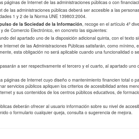
las páginas de Internet de las administraciones públicas o con financiac
net de las administraciones públicas deberá ser accesible a las perso
oridades 1 y 2 de la Norma UNE 139803:2004.
ulso de la Sociedad de la Información
, recoge en el artículo 4º di
n y de Comercio Electrónico, en concreto las siguientes:
do del apartado uno de la disposición adicional quinta, con el texto si
e Internet de las Administraciones Públicas satisfarán, como mínimo, el 
nte, esta obligación no será aplicable cuando una funcionalidad o se
arán a ser respectivamente el tercero y el cuarto, al apartado uno de 
as páginas de Internet cuyo diseño o mantenimiento financien total o p
servicios públicos apliquen los criterios de accesibilidad antes menci
ernet y sus contenidos de los centros públicos educativos, de formació
licas deberán ofrecer al usuario información sobre su nivel de accesibi
enido o formulario cualquier queja, consulta o sugerencia de mejora.