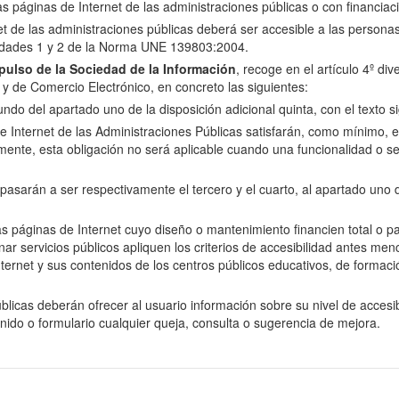
las páginas de Internet de las administraciones públicas o con financiac
net de las administraciones públicas deberá ser accesible a las perso
oridades 1 y 2 de la Norma UNE 139803:2004.
ulso de la Sociedad de la Información
, recoge en el artículo 4º di
n y de Comercio Electrónico, en concreto las siguientes:
do del apartado uno de la disposición adicional quinta, con el texto si
e Internet de las Administraciones Públicas satisfarán, como mínimo, el 
nte, esta obligación no será aplicable cuando una funcionalidad o se
arán a ser respectivamente el tercero y el cuarto, al apartado uno de 
as páginas de Internet cuyo diseño o mantenimiento financien total o p
servicios públicos apliquen los criterios de accesibilidad antes menci
ernet y sus contenidos de los centros públicos educativos, de formació
licas deberán ofrecer al usuario información sobre su nivel de accesibi
enido o formulario cualquier queja, consulta o sugerencia de mejora.