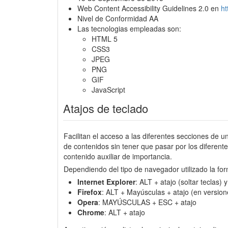
Web Content Accessibility Guidelines 2.0 en
h
Nivel de Conformidad AA
Las tecnologias empleadas son:
HTML 5
CSS3
JPEG
PNG
GIF
JavaScript
Atajos de teclado
Facilitan el acceso a las diferentes secciones de u
de contenidos sin tener que pasar por los diferen
contenido auxiliar de importancia.
Dependiendo del tipo de navegador utilizado la for
Internet Explorer
: ALT + atajo (soltar teclas)
Firefox
: ALT + Mayúsculas + atajo (en version
Opera
: MAYÚSCULAS + ESC + atajo
Chrome
: ALT + atajo