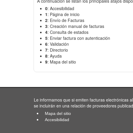
A continuación se listan los principales atajos dispo
0
: Accesibilidad
1
: Página de inicio
2
: Envío de Facturas
3
: Creación manual de facturas
4
: Consulta de estados
5
: Enviar factura con autenticación
6
: Validación
7
: Directorio
8
: Ayuda
9
: Mapa del sitio
Le informamos que si emiten facturas electrónicas a
se incluirán en una relación de proveedores publica
Mapa del sitio
Accesibilidad