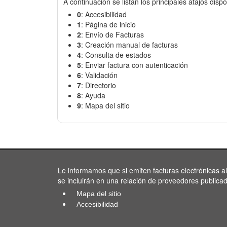
A continuación se listan los principales atajos dispo
0
: Accesibilidad
1
: Página de inicio
2
: Envío de Facturas
3
: Creación manual de facturas
4
: Consulta de estados
5
: Enviar factura con autenticación
6
: Validación
7
: Directorio
8
: Ayuda
9
: Mapa del sitio
Le informamos que si emiten facturas electrónicas a
se incluirán en una relación de proveedores publica
Mapa del sitio
Accesibilidad