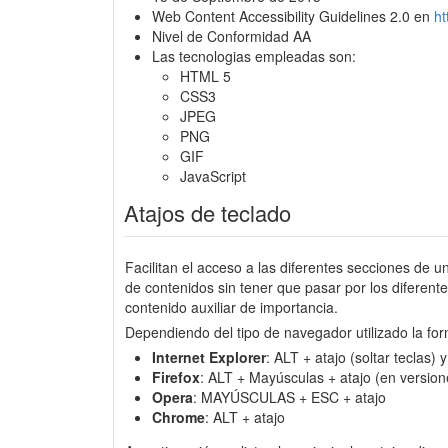
Web Content Accessibility Guidelines 2.0 en
h
Nivel de Conformidad AA
Las tecnologias empleadas son:
HTML 5
CSS3
JPEG
PNG
GIF
JavaScript
Atajos de teclado
Facilitan el acceso a las diferentes secciones de u
de contenidos sin tener que pasar por los diferen
contenido auxiliar de importancia.
Dependiendo del tipo de navegador utilizado la for
Internet Explorer
: ALT + atajo (soltar teclas)
Firefox
: ALT + Mayúsculas + atajo (en version
Opera
: MAYÚSCULAS + ESC + atajo
Chrome
: ALT + atajo