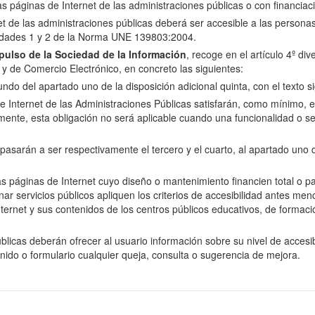
las páginas de Internet de las administraciones públicas o con financiac
net de las administraciones públicas deberá ser accesible a las perso
oridades 1 y 2 de la Norma UNE 139803:2004.
ulso de la Sociedad de la Información
, recoge en el artículo 4º di
n y de Comercio Electrónico, en concreto las siguientes:
do del apartado uno de la disposición adicional quinta, con el texto si
e Internet de las Administraciones Públicas satisfarán, como mínimo, el 
nte, esta obligación no será aplicable cuando una funcionalidad o se
arán a ser respectivamente el tercero y el cuarto, al apartado uno de 
as páginas de Internet cuyo diseño o mantenimiento financien total o p
servicios públicos apliquen los criterios de accesibilidad antes menci
ernet y sus contenidos de los centros públicos educativos, de formació
licas deberán ofrecer al usuario información sobre su nivel de accesibi
enido o formulario cualquier queja, consulta o sugerencia de mejora.