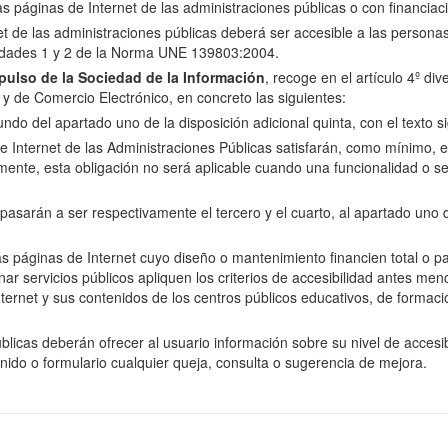
las páginas de Internet de las administraciones públicas o con financiac
net de las administraciones públicas deberá ser accesible a las perso
oridades 1 y 2 de la Norma UNE 139803:2004.
ulso de la Sociedad de la Información
, recoge en el artículo 4º di
n y de Comercio Electrónico, en concreto las siguientes:
do del apartado uno de la disposición adicional quinta, con el texto si
e Internet de las Administraciones Públicas satisfarán, como mínimo, el 
nte, esta obligación no será aplicable cuando una funcionalidad o se
arán a ser respectivamente el tercero y el cuarto, al apartado uno de 
as páginas de Internet cuyo diseño o mantenimiento financien total o p
servicios públicos apliquen los criterios de accesibilidad antes menci
ernet y sus contenidos de los centros públicos educativos, de formació
licas deberán ofrecer al usuario información sobre su nivel de accesibi
enido o formulario cualquier queja, consulta o sugerencia de mejora.