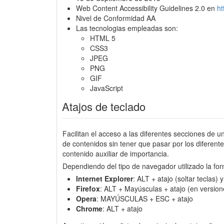
Web Content Accessibility Guidelines 2.0 en
h
Nivel de Conformidad AA
Las tecnologias empleadas son:
HTML 5
CSS3
JPEG
PNG
GIF
JavaScript
Atajos de teclado
Facilitan el acceso a las diferentes secciones de u
de contenidos sin tener que pasar por los diferen
contenido auxiliar de importancia.
Dependiendo del tipo de navegador utilizado la for
Internet Explorer
: ALT + atajo (soltar teclas)
Firefox
: ALT + Mayúsculas + atajo (en version
Opera
: MAYÚSCULAS + ESC + atajo
Chrome
: ALT + atajo