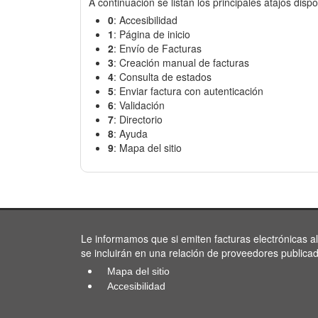
A continuación se listan los principales atajos dispo
0
: Accesibilidad
1
: Página de inicio
2
: Envío de Facturas
3
: Creación manual de facturas
4
: Consulta de estados
5
: Enviar factura con autenticación
6
: Validación
7
: Directorio
8
: Ayuda
9
: Mapa del sitio
Le informamos que si emiten facturas electrónicas a
se incluirán en una relación de proveedores publica
Mapa del sitio
Accesibilidad