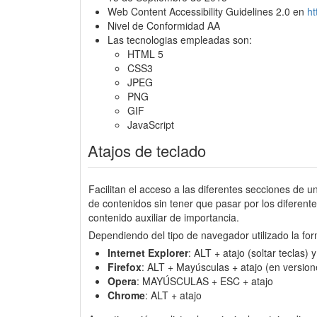
Web Content Accessibility Guidelines 2.0 en
h
Nivel de Conformidad AA
Las tecnologias empleadas son:
HTML 5
CSS3
JPEG
PNG
GIF
JavaScript
Atajos de teclado
Facilitan el acceso a las diferentes secciones de u
de contenidos sin tener que pasar por los diferen
contenido auxiliar de importancia.
Dependiendo del tipo de navegador utilizado la for
Internet Explorer
: ALT + atajo (soltar teclas)
Firefox
: ALT + Mayúsculas + atajo (en version
Opera
: MAYÚSCULAS + ESC + atajo
Chrome
: ALT + atajo