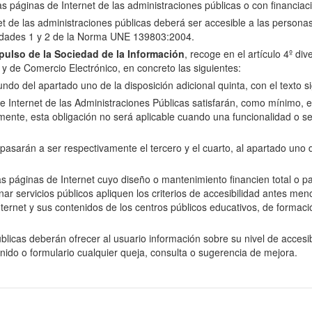
las páginas de Internet de las administraciones públicas o con financiac
net de las administraciones públicas deberá ser accesible a las perso
oridades 1 y 2 de la Norma UNE 139803:2004.
ulso de la Sociedad de la Información
, recoge en el artículo 4º di
n y de Comercio Electrónico, en concreto las siguientes:
do del apartado uno de la disposición adicional quinta, con el texto si
e Internet de las Administraciones Públicas satisfarán, como mínimo, el 
nte, esta obligación no será aplicable cuando una funcionalidad o se
arán a ser respectivamente el tercero y el cuarto, al apartado uno de 
as páginas de Internet cuyo diseño o mantenimiento financien total o p
servicios públicos apliquen los criterios de accesibilidad antes menci
ernet y sus contenidos de los centros públicos educativos, de formació
licas deberán ofrecer al usuario información sobre su nivel de accesibi
enido o formulario cualquier queja, consulta o sugerencia de mejora.