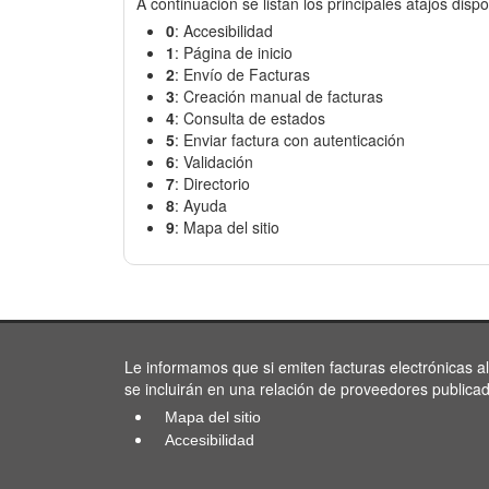
A continuación se listan los principales atajos dispo
0
: Accesibilidad
1
: Página de inicio
2
: Envío de Facturas
3
: Creación manual de facturas
4
: Consulta de estados
5
: Enviar factura con autenticación
6
: Validación
7
: Directorio
8
: Ayuda
9
: Mapa del sitio
Le informamos que si emiten facturas electrónicas a
se incluirán en una relación de proveedores publica
Mapa del sitio
Accesibilidad