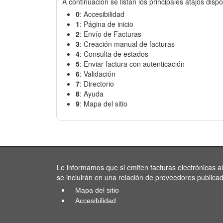
A continuación se listan los principales atajos dispo
0
: Accesibilidad
1
: Página de inicio
2
: Envío de Facturas
3
: Creación manual de facturas
4
: Consulta de estados
5
: Enviar factura con autenticación
6
: Validación
7
: Directorio
8
: Ayuda
9
: Mapa del sitio
Le informamos que si emiten facturas electrónicas a
se incluirán en una relación de proveedores publica
Mapa del sitio
Accesibilidad