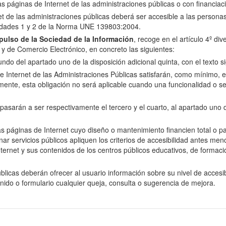
las páginas de Internet de las administraciones públicas o con financiac
net de las administraciones públicas deberá ser accesible a las perso
oridades 1 y 2 de la Norma UNE 139803:2004.
ulso de la Sociedad de la Información
, recoge en el artículo 4º di
n y de Comercio Electrónico, en concreto las siguientes:
do del apartado uno de la disposición adicional quinta, con el texto si
e Internet de las Administraciones Públicas satisfarán, como mínimo, el 
nte, esta obligación no será aplicable cuando una funcionalidad o se
arán a ser respectivamente el tercero y el cuarto, al apartado uno de 
as páginas de Internet cuyo diseño o mantenimiento financien total o p
servicios públicos apliquen los criterios de accesibilidad antes menci
ernet y sus contenidos de los centros públicos educativos, de formació
licas deberán ofrecer al usuario información sobre su nivel de accesibi
enido o formulario cualquier queja, consulta o sugerencia de mejora.