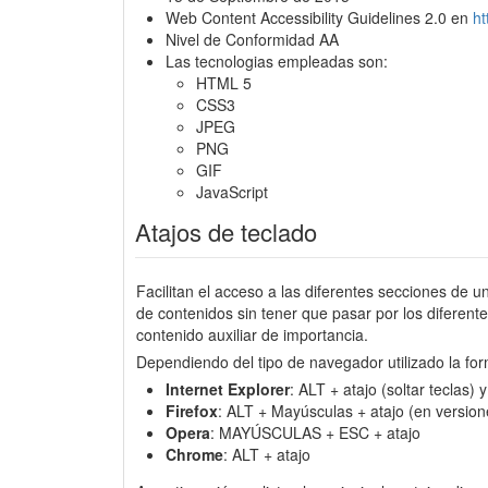
Web Content Accessibility Guidelines 2.0 en
h
Nivel de Conformidad AA
Las tecnologias empleadas son:
HTML 5
CSS3
JPEG
PNG
GIF
JavaScript
Atajos de teclado
Facilitan el acceso a las diferentes secciones de u
de contenidos sin tener que pasar por los diferen
contenido auxiliar de importancia.
Dependiendo del tipo de navegador utilizado la for
Internet Explorer
: ALT + atajo (soltar teclas)
Firefox
: ALT + Mayúsculas + atajo (en version
Opera
: MAYÚSCULAS + ESC + atajo
Chrome
: ALT + atajo