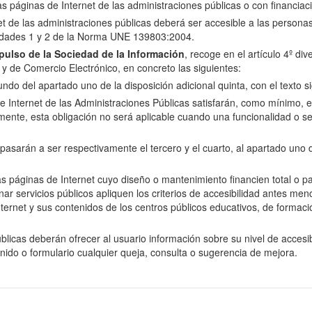
las páginas de Internet de las administraciones públicas o con financiac
net de las administraciones públicas deberá ser accesible a las perso
oridades 1 y 2 de la Norma UNE 139803:2004.
ulso de la Sociedad de la Información
, recoge en el artículo 4º di
n y de Comercio Electrónico, en concreto las siguientes:
do del apartado uno de la disposición adicional quinta, con el texto si
e Internet de las Administraciones Públicas satisfarán, como mínimo, el 
nte, esta obligación no será aplicable cuando una funcionalidad o se
arán a ser respectivamente el tercero y el cuarto, al apartado uno de 
as páginas de Internet cuyo diseño o mantenimiento financien total o p
servicios públicos apliquen los criterios de accesibilidad antes menci
ernet y sus contenidos de los centros públicos educativos, de formació
licas deberán ofrecer al usuario información sobre su nivel de accesibi
enido o formulario cualquier queja, consulta o sugerencia de mejora.