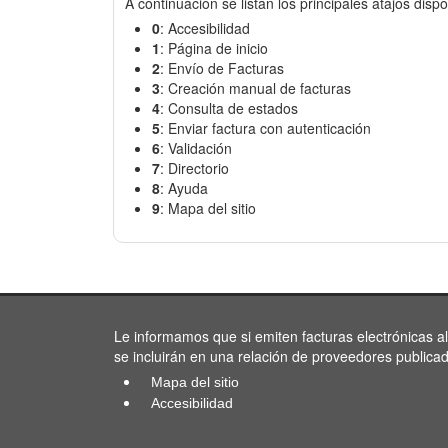
A continuación se listan los principales atajos dispo
0
: Accesibilidad
1
: Página de inicio
2
: Envío de Facturas
3
: Creación manual de facturas
4
: Consulta de estados
5
: Enviar factura con autenticación
6
: Validación
7
: Directorio
8
: Ayuda
9
: Mapa del sitio
Le informamos que si emiten facturas electrónicas a
se incluirán en una relación de proveedores publica
Mapa del sitio
Accesibilidad