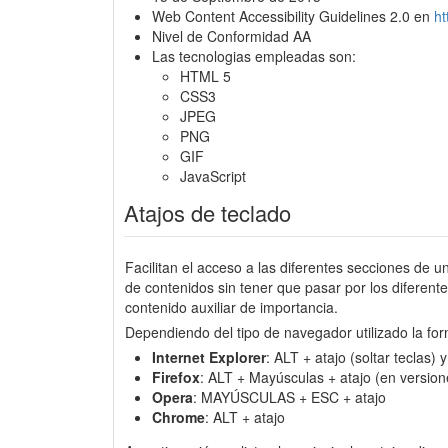
Web Content Accessibility Guidelines 2.0 en
h
Nivel de Conformidad AA
Las tecnologias empleadas son:
HTML 5
CSS3
JPEG
PNG
GIF
JavaScript
Atajos de teclado
Facilitan el acceso a las diferentes secciones de u
de contenidos sin tener que pasar por los diferen
contenido auxiliar de importancia.
Dependiendo del tipo de navegador utilizado la for
Internet Explorer
: ALT + atajo (soltar teclas)
Firefox
: ALT + Mayúsculas + atajo (en version
Opera
: MAYÚSCULAS + ESC + atajo
Chrome
: ALT + atajo