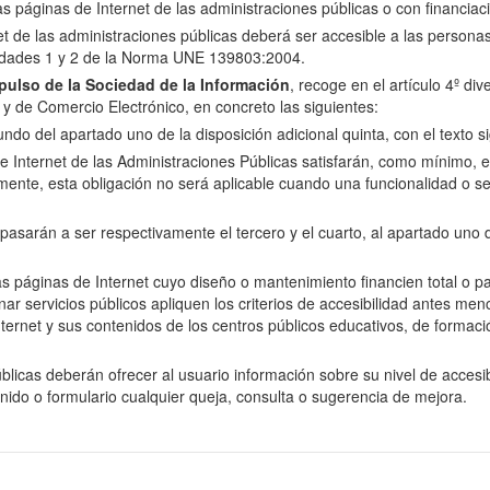
las páginas de Internet de las administraciones públicas o con financiac
net de las administraciones públicas deberá ser accesible a las perso
oridades 1 y 2 de la Norma UNE 139803:2004.
ulso de la Sociedad de la Información
, recoge en el artículo 4º di
n y de Comercio Electrónico, en concreto las siguientes:
do del apartado uno de la disposición adicional quinta, con el texto si
e Internet de las Administraciones Públicas satisfarán, como mínimo, el 
nte, esta obligación no será aplicable cuando una funcionalidad o se
arán a ser respectivamente el tercero y el cuarto, al apartado uno de 
as páginas de Internet cuyo diseño o mantenimiento financien total o p
servicios públicos apliquen los criterios de accesibilidad antes menci
ernet y sus contenidos de los centros públicos educativos, de formació
licas deberán ofrecer al usuario información sobre su nivel de accesibi
enido o formulario cualquier queja, consulta o sugerencia de mejora.