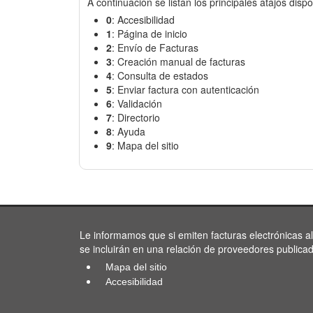
A continuación se listan los principales atajos dispo
0
: Accesibilidad
1
: Página de inicio
2
: Envío de Facturas
3
: Creación manual de facturas
4
: Consulta de estados
5
: Enviar factura con autenticación
6
: Validación
7
: Directorio
8
: Ayuda
9
: Mapa del sitio
Le informamos que si emiten facturas electrónicas a
se incluirán en una relación de proveedores publica
Mapa del sitio
Accesibilidad