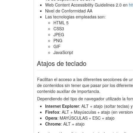
Web Content Accessibility Guidelines 2.0 en
h
Nivel de Conformidad AA
Las tecnologias empleadas son:
HTML 5
CSS3
JPEG
PNG
GIF
JavaScript
Atajos de teclado
Facilitan el acceso a las diferentes secciones de u
de contenidos sin tener que pasar por los diferen
contenido auxiliar de importancia.
Dependiendo del tipo de navegador utilizado la for
Internet Explorer
: ALT + atajo (soltar teclas)
Firefox
: ALT + Mayúsculas + atajo (en version
Opera
: MAYÚSCULAS + ESC + atajo
Chrome
: ALT + atajo