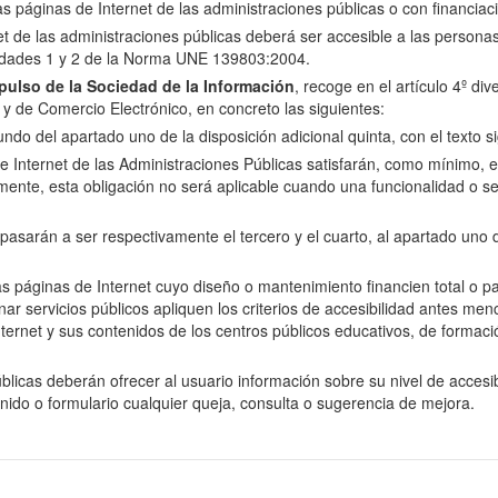
las páginas de Internet de las administraciones públicas o con financiac
net de las administraciones públicas deberá ser accesible a las perso
oridades 1 y 2 de la Norma UNE 139803:2004.
ulso de la Sociedad de la Información
, recoge en el artículo 4º di
n y de Comercio Electrónico, en concreto las siguientes:
do del apartado uno de la disposición adicional quinta, con el texto si
e Internet de las Administraciones Públicas satisfarán, como mínimo, el 
nte, esta obligación no será aplicable cuando una funcionalidad o se
arán a ser respectivamente el tercero y el cuarto, al apartado uno de 
as páginas de Internet cuyo diseño o mantenimiento financien total o p
servicios públicos apliquen los criterios de accesibilidad antes menci
ernet y sus contenidos de los centros públicos educativos, de formació
licas deberán ofrecer al usuario información sobre su nivel de accesibi
enido o formulario cualquier queja, consulta o sugerencia de mejora.