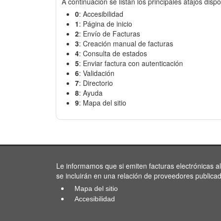
A continuación se listan los principales atajos dispo
0
: Accesibilidad
1
: Página de inicio
2
: Envío de Facturas
3
: Creación manual de facturas
4
: Consulta de estados
5
: Enviar factura con autenticación
6
: Validación
7
: Directorio
8
: Ayuda
9
: Mapa del sitio
Le informamos que si emiten facturas electrónicas a
se incluirán en una relación de proveedores publica
Mapa del sitio
Accesibilidad