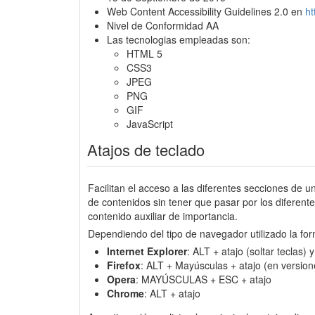
Web Content Accessibility Guidelines 2.0 en
h
Nivel de Conformidad AA
Las tecnologias empleadas son:
HTML 5
CSS3
JPEG
PNG
GIF
JavaScript
Atajos de teclado
Facilitan el acceso a las diferentes secciones de u
de contenidos sin tener que pasar por los diferen
contenido auxiliar de importancia.
Dependiendo del tipo de navegador utilizado la for
Internet Explorer
: ALT + atajo (soltar teclas)
Firefox
: ALT + Mayúsculas + atajo (en version
Opera
: MAYÚSCULAS + ESC + atajo
Chrome
: ALT + atajo