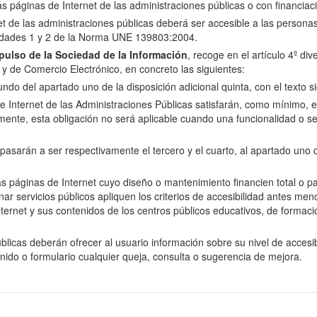
las páginas de Internet de las administraciones públicas o con financiac
net de las administraciones públicas deberá ser accesible a las perso
oridades 1 y 2 de la Norma UNE 139803:2004.
ulso de la Sociedad de la Información
, recoge en el artículo 4º di
n y de Comercio Electrónico, en concreto las siguientes:
do del apartado uno de la disposición adicional quinta, con el texto si
e Internet de las Administraciones Públicas satisfarán, como mínimo, el 
nte, esta obligación no será aplicable cuando una funcionalidad o se
arán a ser respectivamente el tercero y el cuarto, al apartado uno de 
as páginas de Internet cuyo diseño o mantenimiento financien total o p
servicios públicos apliquen los criterios de accesibilidad antes menci
ernet y sus contenidos de los centros públicos educativos, de formació
licas deberán ofrecer al usuario información sobre su nivel de accesibi
enido o formulario cualquier queja, consulta o sugerencia de mejora.