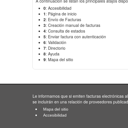
A continuación se listan los principales atajos dispo
0
: Accesibilidad
1
: Página de inicio
2
: Envío de Facturas
3
: Creación manual de facturas
4
: Consulta de estados
5
: Enviar factura con autenticación
6
: Validación
7
: Directorio
8
: Ayuda
9
: Mapa del sitio
Le informamos que si emiten facturas electrónicas a
se incluirán en una relación de proveedores publica
Mapa del sitio
Accesibilidad