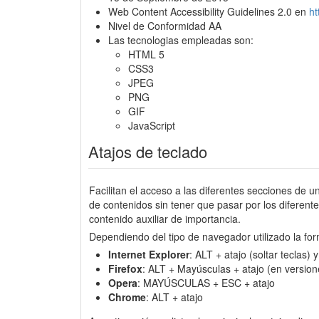
Web Content Accessibility Guidelines 2.0 en
h
Nivel de Conformidad AA
Las tecnologias empleadas son:
HTML 5
CSS3
JPEG
PNG
GIF
JavaScript
Atajos de teclado
Facilitan el acceso a las diferentes secciones de u
de contenidos sin tener que pasar por los diferen
contenido auxiliar de importancia.
Dependiendo del tipo de navegador utilizado la for
Internet Explorer
: ALT + atajo (soltar teclas)
Firefox
: ALT + Mayúsculas + atajo (en version
Opera
: MAYÚSCULAS + ESC + atajo
Chrome
: ALT + atajo