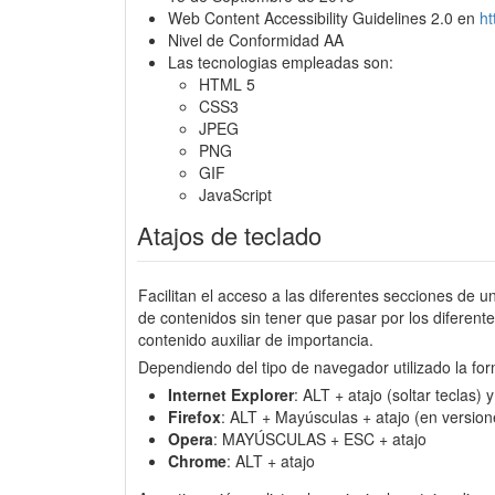
Web Content Accessibility Guidelines 2.0 en
h
Nivel de Conformidad AA
Las tecnologias empleadas son:
HTML 5
CSS3
JPEG
PNG
GIF
JavaScript
Atajos de teclado
Facilitan el acceso a las diferentes secciones de u
de contenidos sin tener que pasar por los diferen
contenido auxiliar de importancia.
Dependiendo del tipo de navegador utilizado la for
Internet Explorer
: ALT + atajo (soltar teclas)
Firefox
: ALT + Mayúsculas + atajo (en version
Opera
: MAYÚSCULAS + ESC + atajo
Chrome
: ALT + atajo