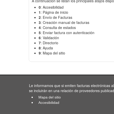
A continuación se listan los principales atajos dispo
0
: Accesibilidad
1
: Página de inicio
2
: Envío de Facturas
3
: Creación manual de facturas
4
: Consulta de estados
5
: Enviar factura con autenticación
6
: Validación
7
: Directorio
8
: Ayuda
9
: Mapa del sitio
Le informamos que si emiten facturas electrónicas a
se incluirán en una relación de proveedores publica
Mapa del sitio
Accesibilidad