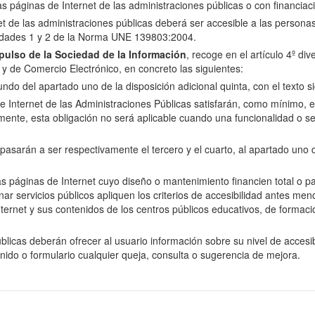
las páginas de Internet de las administraciones públicas o con financiac
net de las administraciones públicas deberá ser accesible a las perso
oridades 1 y 2 de la Norma UNE 139803:2004.
ulso de la Sociedad de la Información
, recoge en el artículo 4º di
n y de Comercio Electrónico, en concreto las siguientes:
do del apartado uno de la disposición adicional quinta, con el texto si
e Internet de las Administraciones Públicas satisfarán, como mínimo, el 
nte, esta obligación no será aplicable cuando una funcionalidad o se
arán a ser respectivamente el tercero y el cuarto, al apartado uno de 
as páginas de Internet cuyo diseño o mantenimiento financien total o p
servicios públicos apliquen los criterios de accesibilidad antes menci
ernet y sus contenidos de los centros públicos educativos, de formació
licas deberán ofrecer al usuario información sobre su nivel de accesibi
enido o formulario cualquier queja, consulta o sugerencia de mejora.