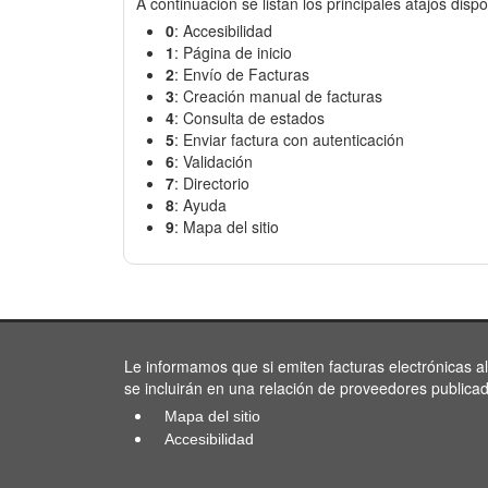
A continuación se listan los principales atajos dispo
0
: Accesibilidad
1
: Página de inicio
2
: Envío de Facturas
3
: Creación manual de facturas
4
: Consulta de estados
5
: Enviar factura con autenticación
6
: Validación
7
: Directorio
8
: Ayuda
9
: Mapa del sitio
Le informamos que si emiten facturas electrónicas a
se incluirán en una relación de proveedores publica
Mapa del sitio
Accesibilidad