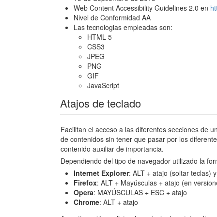
Web Content Accessibility Guidelines 2.0 en
h
Nivel de Conformidad AA
Las tecnologias empleadas son:
HTML 5
CSS3
JPEG
PNG
GIF
JavaScript
Atajos de teclado
Facilitan el acceso a las diferentes secciones de u
de contenidos sin tener que pasar por los diferen
contenido auxiliar de importancia.
Dependiendo del tipo de navegador utilizado la for
Internet Explorer
: ALT + atajo (soltar teclas)
Firefox
: ALT + Mayúsculas + atajo (en version
Opera
: MAYÚSCULAS + ESC + atajo
Chrome
: ALT + atajo