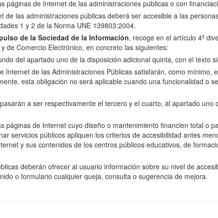
las páginas de Internet de las administraciones públicas o con financiac
net de las administraciones públicas deberá ser accesible a las perso
oridades 1 y 2 de la Norma UNE 139803:2004.
ulso de la Sociedad de la Información
, recoge en el artículo 4º di
n y de Comercio Electrónico, en concreto las siguientes:
do del apartado uno de la disposición adicional quinta, con el texto si
e Internet de las Administraciones Públicas satisfarán, como mínimo, el 
nte, esta obligación no será aplicable cuando una funcionalidad o se
arán a ser respectivamente el tercero y el cuarto, al apartado uno de 
as páginas de Internet cuyo diseño o mantenimiento financien total o p
servicios públicos apliquen los criterios de accesibilidad antes menci
ernet y sus contenidos de los centros públicos educativos, de formació
licas deberán ofrecer al usuario información sobre su nivel de accesibi
enido o formulario cualquier queja, consulta o sugerencia de mejora.