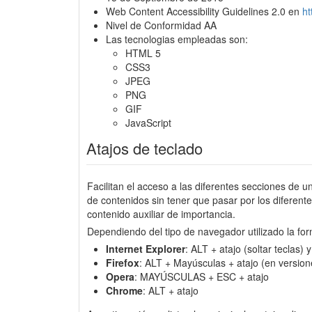
Web Content Accessibility Guidelines 2.0 en
h
Nivel de Conformidad AA
Las tecnologias empleadas son:
HTML 5
CSS3
JPEG
PNG
GIF
JavaScript
Atajos de teclado
Facilitan el acceso a las diferentes secciones de u
de contenidos sin tener que pasar por los diferen
contenido auxiliar de importancia.
Dependiendo del tipo de navegador utilizado la for
Internet Explorer
: ALT + atajo (soltar teclas)
Firefox
: ALT + Mayúsculas + atajo (en version
Opera
: MAYÚSCULAS + ESC + atajo
Chrome
: ALT + atajo