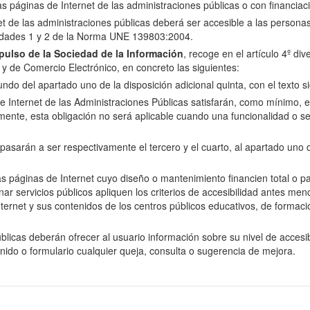
las páginas de Internet de las administraciones públicas o con financiac
net de las administraciones públicas deberá ser accesible a las perso
oridades 1 y 2 de la Norma UNE 139803:2004.
ulso de la Sociedad de la Información
, recoge en el artículo 4º di
n y de Comercio Electrónico, en concreto las siguientes:
do del apartado uno de la disposición adicional quinta, con el texto si
e Internet de las Administraciones Públicas satisfarán, como mínimo, el 
nte, esta obligación no será aplicable cuando una funcionalidad o se
arán a ser respectivamente el tercero y el cuarto, al apartado uno de 
as páginas de Internet cuyo diseño o mantenimiento financien total o p
servicios públicos apliquen los criterios de accesibilidad antes menci
ernet y sus contenidos de los centros públicos educativos, de formació
licas deberán ofrecer al usuario información sobre su nivel de accesibi
enido o formulario cualquier queja, consulta o sugerencia de mejora.