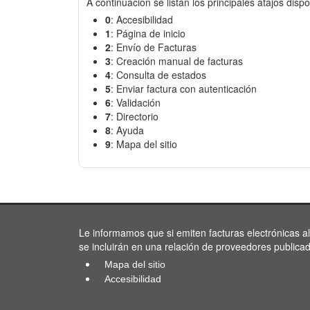
A continuación se listan los principales atajos dispo
0
: Accesibilidad
1
: Página de inicio
2
: Envío de Facturas
3
: Creación manual de facturas
4
: Consulta de estados
5
: Enviar factura con autenticación
6
: Validación
7
: Directorio
8
: Ayuda
9
: Mapa del sitio
Le informamos que si emiten facturas electrónicas a
se incluirán en una relación de proveedores publica
Mapa del sitio
Accesibilidad