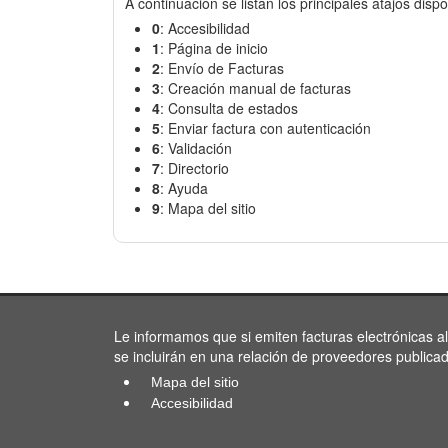
A continuación se listan los principales atajos dispo
0
: Accesibilidad
1
: Página de inicio
2
: Envío de Facturas
3
: Creación manual de facturas
4
: Consulta de estados
5
: Enviar factura con autenticación
6
: Validación
7
: Directorio
8
: Ayuda
9
: Mapa del sitio
Le informamos que si emiten facturas electrónicas a
se incluirán en una relación de proveedores publica
Mapa del sitio
Accesibilidad