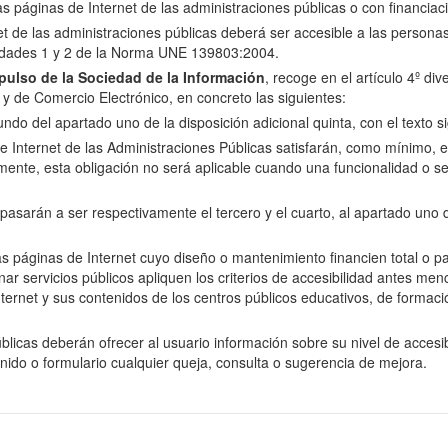
las páginas de Internet de las administraciones públicas o con financiac
net de las administraciones públicas deberá ser accesible a las perso
oridades 1 y 2 de la Norma UNE 139803:2004.
ulso de la Sociedad de la Información
, recoge en el artículo 4º di
n y de Comercio Electrónico, en concreto las siguientes:
do del apartado uno de la disposición adicional quinta, con el texto si
e Internet de las Administraciones Públicas satisfarán, como mínimo, el 
nte, esta obligación no será aplicable cuando una funcionalidad o se
arán a ser respectivamente el tercero y el cuarto, al apartado uno de 
as páginas de Internet cuyo diseño o mantenimiento financien total o p
servicios públicos apliquen los criterios de accesibilidad antes menci
ernet y sus contenidos de los centros públicos educativos, de formació
licas deberán ofrecer al usuario información sobre su nivel de accesibi
enido o formulario cualquier queja, consulta o sugerencia de mejora.