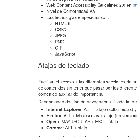
Web Content Accessibility Guidelines 2.0 en
h
Nivel de Conformidad AA
Las tecnologias empleadas son:
HTML 5
CSS3
JPEG
PNG
GIF
JavaScript
Atajos de teclado
Facilitan el acceso a las diferentes secciones de u
de contenidos sin tener que pasar por los diferen
contenido auxiliar de importancia.
Dependiendo del tipo de navegador utilizado la for
Internet Explorer
: ALT + atajo (soltar teclas)
Firefox
: ALT + Mayúsculas + atajo (en version
Opera
: MAYÚSCULAS + ESC + atajo
Chrome
: ALT + atajo