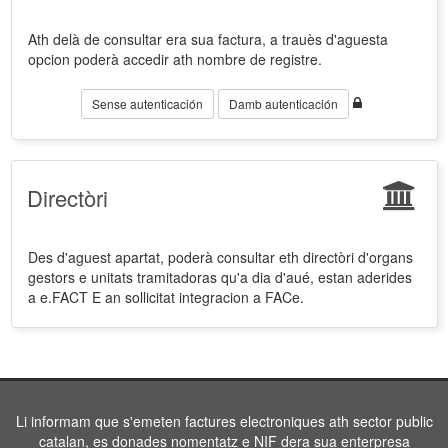
Ath delà de consultar era sua factura, a trauès d'aguesta
opcion poderà accedir ath nombre de registre.
Sense autenticación
Damb autenticación
Directòri
Des d'aguest apartat, poderà consultar eth directòri d'organs
gestors e unitats tramitadoras qu'a dia d'aué, estan aderides
a e.FACT E an sollicitat integracion a FACe.
Li informam que s'emeten factures electroniques ath sector public
catalan, es donades nomentatz e NIF dera sua enterpresa