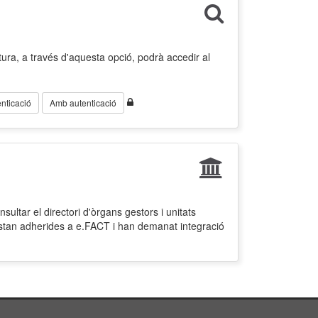
ura, a través d'aquesta opció, podrà accedir al
nticació
Amb autenticació
ultar el directori d'òrgans gestors i unitats
estan adherides a e.FACT i han demanat integració