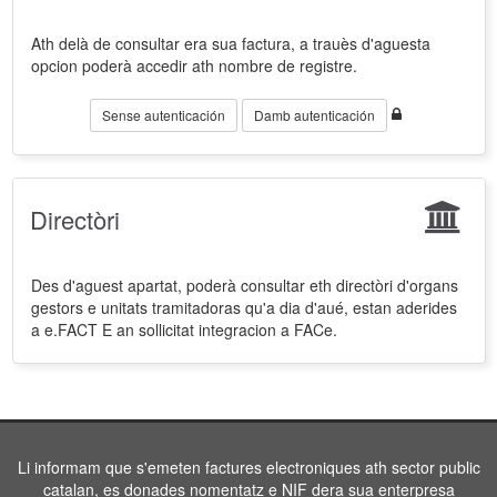
Ath delà de consultar era sua factura, a trauès d'aguesta
opcion poderà accedir ath nombre de registre.
Sense autenticación
Damb autenticación
Directòri
Des d'aguest apartat, poderà consultar eth directòri d'organs
gestors e unitats tramitadoras qu'a dia d'aué, estan aderides
a e.FACT E an sollicitat integracion a FACe.
Li informam que s'emeten factures electroniques ath sector public
catalan, es donades nomentatz e NIF dera sua enterpresa