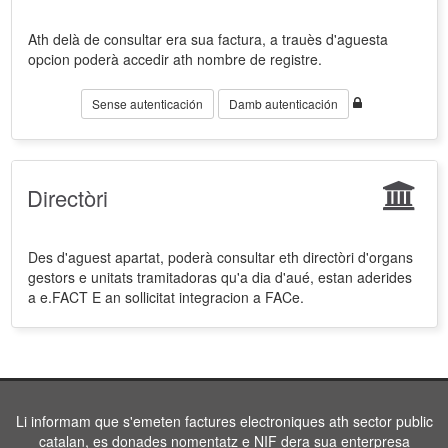
Ath delà de consultar era sua factura, a trauès d'aguesta
opcion poderà accedir ath nombre de registre.
Sense autenticación
Damb autenticación
Directòri
Des d'aguest apartat, poderà consultar eth directòri d'organs
gestors e unitats tramitadoras qu'a dia d'aué, estan aderides
a e.FACT E an sollicitat integracion a FACe.
Li informam que s'emeten factures electroniques ath sector public
catalan, es donades nomentatz e NIF dera sua enterpresa