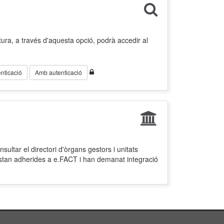
ura, a través d'aquesta opció, podrà accedir al
nticació
Amb autenticació
ultar el directori d'òrgans gestors i unitats
estan adherides a e.FACT i han demanat integració