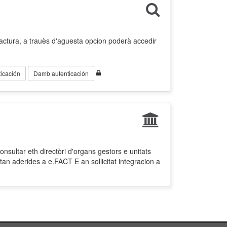
factura, a trauès d'aguesta opcion poderà accedir
icación
Damb autenticación
nsultar eth directòri d'organs gestors e unitats
tan aderides a e.FACT E an sollicitat integracion a