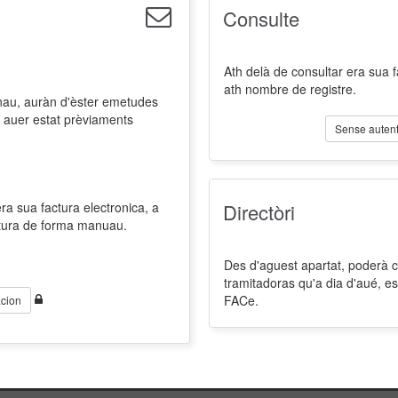
Consulte
Ath delà de consultar era sua 
ath nombre de registre.
nau, auràn d'èster emetudes
 auer estat prèviaments
Sense autent
a sua factura electronica, a
Directòri
ctura de forma manuau.
Des d'aguest apartat, poderà co
tramitadoras qu'a dia d'aué, es
FACe.
cion