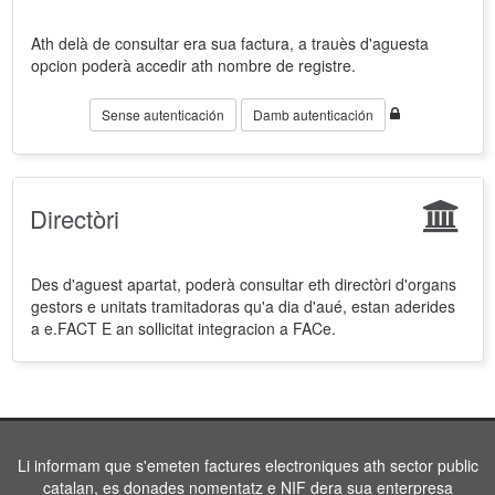
Ath delà de consultar era sua factura, a trauès d'aguesta
opcion poderà accedir ath nombre de registre.
Sense autenticación
Damb autenticación
Directòri
Des d'aguest apartat, poderà consultar eth directòri d'organs
gestors e unitats tramitadoras qu'a dia d'aué, estan aderides
a e.FACT E an sollicitat integracion a FACe.
Li informam que s'emeten factures electroniques ath sector public
catalan, es donades nomentatz e NIF dera sua enterpresa