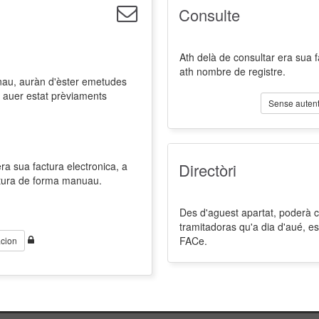
Consulte
Ath delà de consultar era sua 
ath nombre de registre.
nau, auràn d'èster emetudes
 auer estat prèviaments
Sense autent
a sua factura electronica, a
Directòri
ctura de forma manuau.
Des d'aguest apartat, poderà co
tramitadoras qu'a dia d'aué, es
FACe.
cion