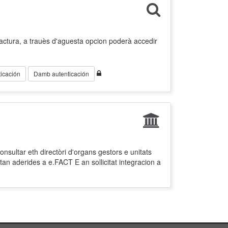
factura, a trauès d'aguesta opcion poderà accedir
icación
Damb autenticación
nsultar eth directòri d'organs gestors e unitats
tan aderides a e.FACT E an sollicitat integracion a