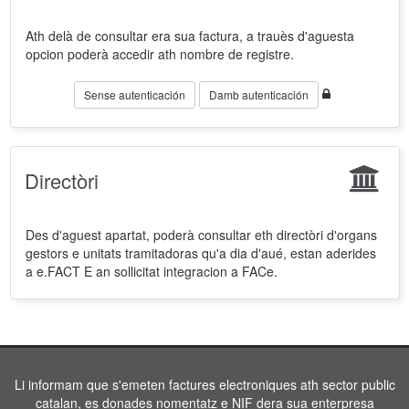
Ath delà de consultar era sua factura, a trauès d'aguesta
opcion poderà accedir ath nombre de registre.
Sense autenticación
Damb autenticación
Directòri
Des d'aguest apartat, poderà consultar eth directòri d'organs
gestors e unitats tramitadoras qu'a dia d'aué, estan aderides
a e.FACT E an sollicitat integracion a FACe.
Li informam que s'emeten factures electroniques ath sector public
catalan, es donades nomentatz e NIF dera sua enterpresa