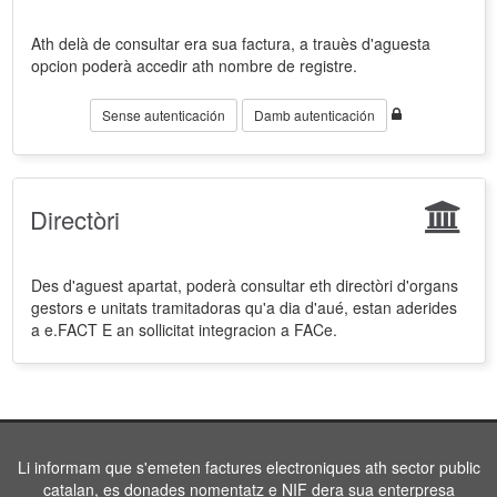
Ath delà de consultar era sua factura, a trauès d'aguesta
opcion poderà accedir ath nombre de registre.
Sense autenticación
Damb autenticación
Directòri
Des d'aguest apartat, poderà consultar eth directòri d'organs
gestors e unitats tramitadoras qu'a dia d'aué, estan aderides
a e.FACT E an sollicitat integracion a FACe.
Li informam que s'emeten factures electroniques ath sector public
catalan, es donades nomentatz e NIF dera sua enterpresa