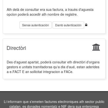
Ath delà de consultar era sua factura, a trauès d'aguesta
opcion poderà accedir ath nombre de registre.
Sense autenticación
Damb autenticación
Directòri
Des d'aguest apartat, poderà consultar eth directòri d'organs
gestors e unitats tramitadoras qu'a dia d'aué, estan aderides
a e.FACT E an sollicitat integracion a FACe.
Li informam que s'emeten factures electroniques ath sector public
catalan, es donades nomentatz e NIF dera sua enterpresa