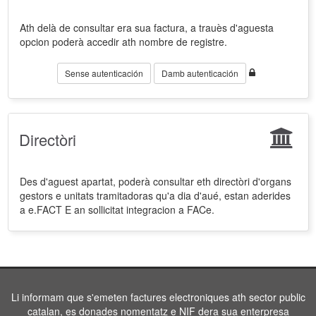
Ath delà de consultar era sua factura, a trauès d'aguesta
opcion poderà accedir ath nombre de registre.
Sense autenticación
Damb autenticación
Directòri
Des d'aguest apartat, poderà consultar eth directòri d'organs
gestors e unitats tramitadoras qu'a dia d'aué, estan aderides
a e.FACT E an sollicitat integracion a FACe.
Li informam que s'emeten factures electroniques ath sector public
catalan, es donades nomentatz e NIF dera sua enterpresa