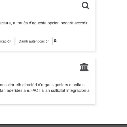
factura, a trauès d'aguesta opcion poderà accedir
icación
Damb autenticación
nsultar eth directòri d'organs gestors e unitats
tan aderides a e.FACT E an sollicitat integracion a