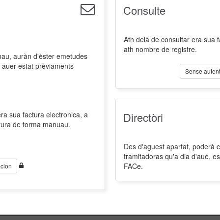
Consulte
Ath delà de consultar era sua 
ath nombre de registre.
nau, auràn d'èster emetudes
 auer estat prèviaments
Sense autent
a sua factura electronica, a
Directòri
ctura de forma manuau.
Des d'aguest apartat, poderà co
tramitadoras qu'a dia d'aué, es
FACe.
cion