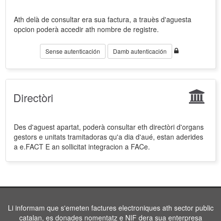
Ath delà de consultar era sua factura, a trauès d'aguesta
opcion poderà accedir ath nombre de registre.
Sense autenticación
Damb autenticación
Directòri
Des d'aguest apartat, poderà consultar eth directòri d'organs
gestors e unitats tramitadoras qu'a dia d'aué, estan aderides
a e.FACT E an sollicitat integracion a FACe.
Li informam que s'emeten factures electroniques ath sector public
catalan, es donades nomentatz e NIF dera sua enterpresa