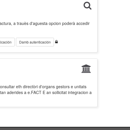
factura, a trauès d'aguesta opcion poderà accedir
icación
Damb autenticación
nsultar eth directòri d'organs gestors e unitats
tan aderides a e.FACT E an sollicitat integracion a