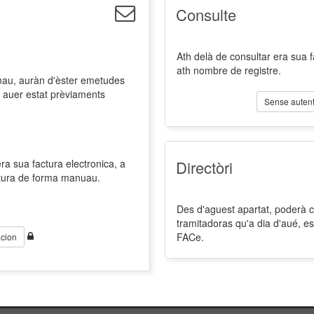
Consulte
Ath delà de consultar era sua 
ath nombre de registre.
nau, auràn d'èster emetudes
 auer estat prèviaments
Sense autent
a sua factura electronica, a
Directòri
ctura de forma manuau.
Des d'aguest apartat, poderà co
tramitadoras qu'a dia d'aué, es
FACe.
cion