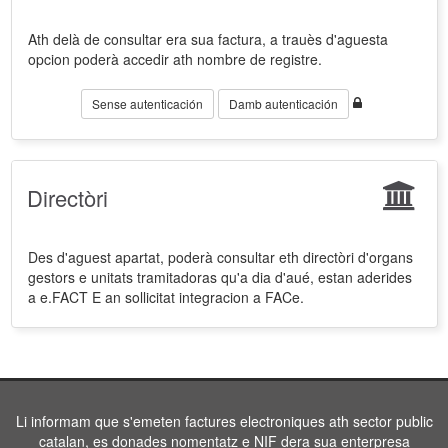
Ath delà de consultar era sua factura, a trauès d'aguesta
opcion poderà accedir ath nombre de registre.
Sense autenticación
Damb autenticación
Directòri
Des d'aguest apartat, poderà consultar eth directòri d'organs
gestors e unitats tramitadoras qu'a dia d'aué, estan aderides
a e.FACT E an sollicitat integracion a FACe.
Li informam que s'emeten factures electroniques ath sector public
catalan, es donades nomentatz e NIF dera sua enterpresa