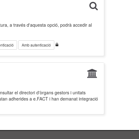
ura, a través d'aquesta opció, podrà accedir al
nticació
Amb autenticació
ultar el directori d'òrgans gestors i unitats
estan adherides a e.FACT i han demanat integració