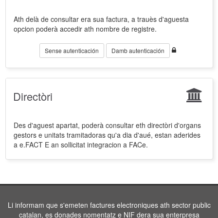
Ath delà de consultar era sua factura, a trauès d'aguesta
opcion poderà accedir ath nombre de registre.
Sense autenticación
Damb autenticación
Directòri
Des d'aguest apartat, poderà consultar eth directòri d'organs
gestors e unitats tramitadoras qu'a dia d'aué, estan aderides
a e.FACT E an sollicitat integracion a FACe.
Li informam que s'emeten factures electroniques ath sector public
catalan, es donades nomentatz e NIF dera sua enterpresa