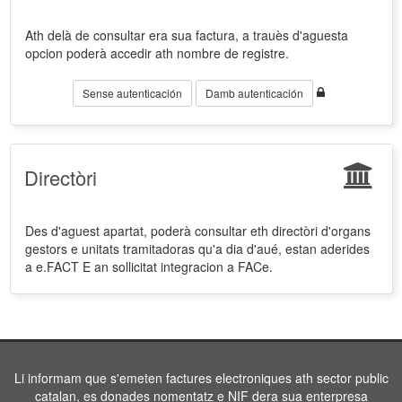
Ath delà de consultar era sua factura, a trauès d'aguesta
opcion poderà accedir ath nombre de registre.
Sense autenticación
Damb autenticación
Directòri
Des d'aguest apartat, poderà consultar eth directòri d'organs
gestors e unitats tramitadoras qu'a dia d'aué, estan aderides
a e.FACT E an sollicitat integracion a FACe.
Li informam que s'emeten factures electroniques ath sector public
catalan, es donades nomentatz e NIF dera sua enterpresa