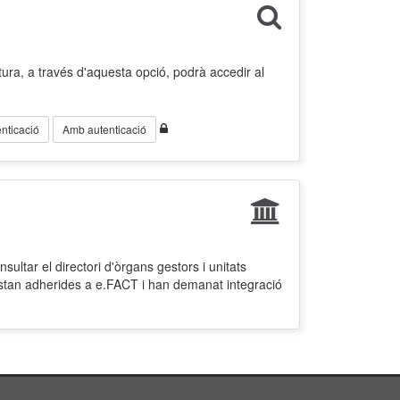
ura, a través d'aquesta opció, podrà accedir al
nticació
Amb autenticació
ultar el directori d'òrgans gestors i unitats
estan adherides a e.FACT i han demanat integració