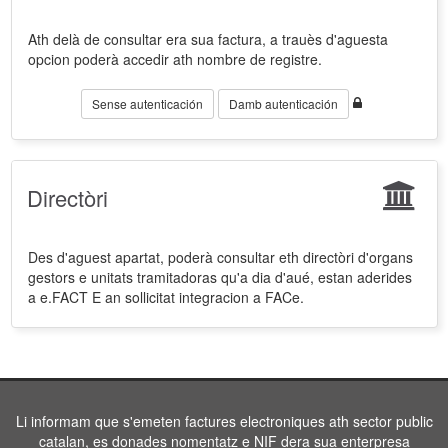
Ath delà de consultar era sua factura, a trauès d'aguesta
opcion poderà accedir ath nombre de registre.
Sense autenticación
Damb autenticación
Directòri
Des d'aguest apartat, poderà consultar eth directòri d'organs
gestors e unitats tramitadoras qu'a dia d'aué, estan aderides
a e.FACT E an sollicitat integracion a FACe.
Li informam que s'emeten factures electroniques ath sector public
catalan, es donades nomentatz e NIF dera sua enterpresa