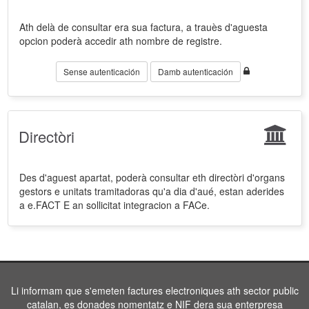
Ath delà de consultar era sua factura, a trauès d'aguesta
opcion poderà accedir ath nombre de registre.
Sense autenticación
Damb autenticación
Directòri
Des d'aguest apartat, poderà consultar eth directòri d'organs
gestors e unitats tramitadoras qu'a dia d'aué, estan aderides
a e.FACT E an sollicitat integracion a FACe.
Li informam que s'emeten factures electroniques ath sector public
catalan, es donades nomentatz e NIF dera sua enterpresa