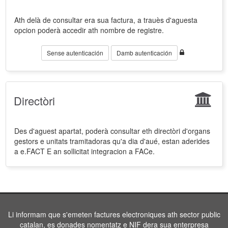
Ath delà de consultar era sua factura, a trauès d'aguesta
opcion poderà accedir ath nombre de registre.
Sense autenticación
Damb autenticación
Directòri
Des d'aguest apartat, poderà consultar eth directòri d'organs
gestors e unitats tramitadoras qu'a dia d'aué, estan aderides
a e.FACT E an sollicitat integracion a FACe.
Li informam que s'emeten factures electroniques ath sector public
catalan, es donades nomentatz e NIF dera sua enterpresa