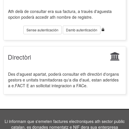
Ath delà de consultar era sua factura, a trauès d'aguesta
opcion poderà accedir ath nombre de registre.
Sense autenticación
Damb autenticación
Directòri
Des d'aguest apartat, poderà consultar eth directòri d'organs
gestors e unitats tramitadoras qu'a dia d'aué, estan aderides
a e.FACT E an sollicitat integracion a FACe.
Li informam que s'emeten factures electroniques ath sector public
catalan, es donades nomentatz e NIF dera sua enterpresa