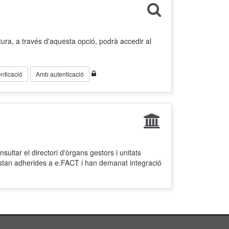
ura, a través d'aquesta opció, podrà accedir al
nticació
Amb autenticació
ultar el directori d'òrgans gestors i unitats
estan adherides a e.FACT i han demanat integració