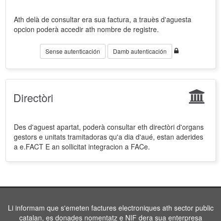
Ath delà de consultar era sua factura, a trauès d'aguesta
opcion poderà accedir ath nombre de registre.
Sense autenticación
Damb autenticación
Directòri
Des d'aguest apartat, poderà consultar eth directòri d'organs
gestors e unitats tramitadoras qu'a dia d'aué, estan aderides
a e.FACT E an sollicitat integracion a FACe.
Li informam que s'emeten factures electroniques ath sector public
catalan, es donades nomentatz e NIF dera sua enterpresa