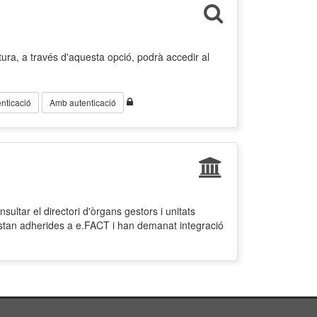
ura, a través d'aquesta opció, podrà accedir al
nticació
Amb autenticació
ultar el directori d'òrgans gestors i unitats
estan adherides a e.FACT i han demanat integració