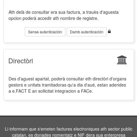
Ath delà de consultar era sua factura, a trauès d'aguesta
opcion poderà accedir ath nombre de registre.
Sense autenticación
Damb autenticación
Directòri
Des d'aguest apartat, poderà consultar eth directòri d'organs
gestors e unitats tramitadoras qu'a dia d'aué, estan aderides
a e.FACT E an sollicitat integracion a FACe.
Li informam que s'emeten factures electroniques ath sector public
catalan, es donades nomentatz e NIF dera sua enterpresa