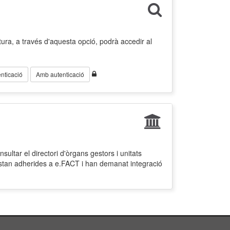
ura, a través d'aquesta opció, podrà accedir al
nticació
Amb autenticació
ultar el directori d'òrgans gestors i unitats
estan adherides a e.FACT i han demanat integració