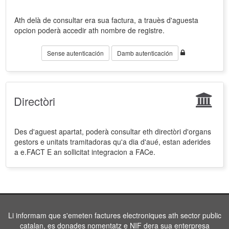
Ath delà de consultar era sua factura, a trauès d'aguesta
opcion poderà accedir ath nombre de registre.
Sense autenticación
Damb autenticación
Directòri
Des d'aguest apartat, poderà consultar eth directòri d'organs
gestors e unitats tramitadoras qu'a dia d'aué, estan aderides
a e.FACT E an sollicitat integracion a FACe.
Li informam que s'emeten factures electroniques ath sector public
catalan, es donades nomentatz e NIF dera sua enterpresa