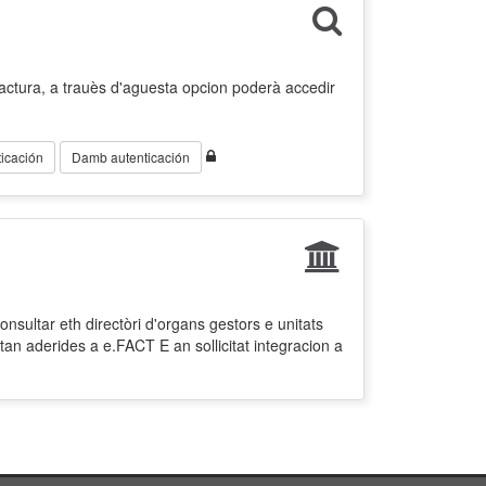
factura, a trauès d'aguesta opcion poderà accedir
icación
Damb autenticación
nsultar eth directòri d'organs gestors e unitats
tan aderides a e.FACT E an sollicitat integracion a