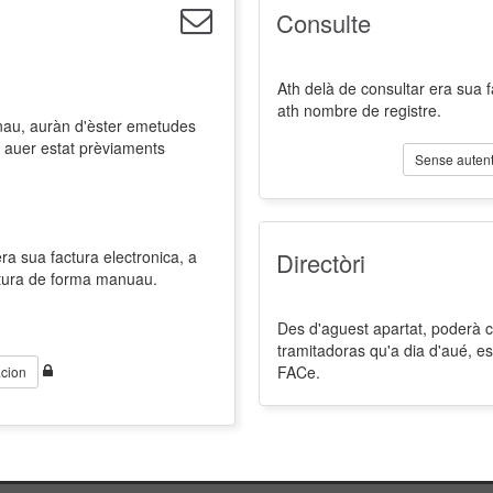
Consulte
Ath delà de consultar era sua 
ath nombre de registre.
nau, auràn d'èster emetudes
 auer estat prèviaments
Sense autent
a sua factura electronica, a
Directòri
ctura de forma manuau.
Des d'aguest apartat, poderà co
tramitadoras qu'a dia d'aué, es
FACe.
cion