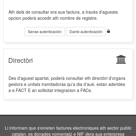
Ath delà de consultar era sua factura, a trauès d'aguesta
opcion poderà accedir ath nombre de registre.
Sense autenticación
Damb autenticación
Directòri
Des d'aguest apartat, poderà consultar eth directòri d'organs
gestors e unitats tramitadoras qu'a dia d'aué, estan aderides
a e.FACT E an sollicitat integracion a FACe.
Li informam que s'emeten factures electroniques ath sector public
catalan, es donades nomentatz e NIF dera sua enterpresa