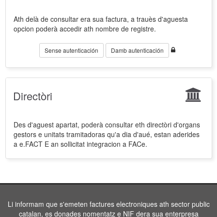
Ath delà de consultar era sua factura, a trauès d'aguesta
opcion poderà accedir ath nombre de registre.
Sense autenticación
Damb autenticación
Directòri
Des d'aguest apartat, poderà consultar eth directòri d'organs
gestors e unitats tramitadoras qu'a dia d'aué, estan aderides
a e.FACT E an sollicitat integracion a FACe.
Li informam que s'emeten factures electroniques ath sector public
catalan, es donades nomentatz e NIF dera sua enterpresa